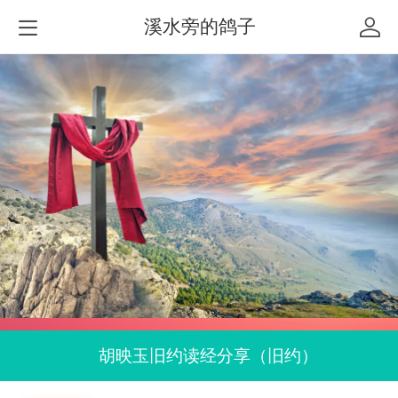
溪水旁的鸽子
胡映玉旧约读经分享（旧约）